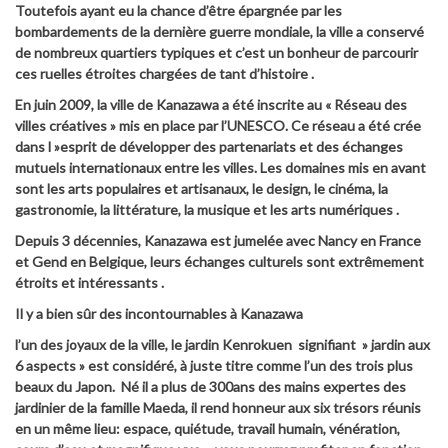
Toutefois ayant eu la chance d’être épargnée par les
bombardements de la dernière guerre mondiale, la ville a conservé
de nombreux quartiers typiques et c’est un bonheur de parcourir
ces ruelles étroites chargées de tant d’histoire .
En juin 2009, la ville de Kanazawa a été inscrite au « Réseau des
villes créatives » mis en place par l’UNESCO. Ce réseau a été crée
dans l »esprit de développer des partenariats et des échanges
mutuels internationaux entre les villes. Les domaines mis en avant
sont les arts populaires et artisanaux, le design, le cinéma, la
gastronomie, la littérature, la musique et les arts numériques .
Depuis 3 décennies, Kanazawa est jumelée avec Nancy en France
et Gend en Belgique, leurs échanges culturels sont extrêmement
étroits et intéressants .
Il y a bien sûr des incontournables à Kanazawa
l’un des joyaux de la ville, le
jardin
Kenrokuen signifiant » jardin aux
6 aspects » est considéré, à juste titre comme l’un des trois plus
beaux du Japon. Né il a plus de 300ans des mains expertes des
jardinier de la famille Maeda, il rend honneur aux six trésors réunis
en un même lieu: espace, quiétude, travail humain, vénération,