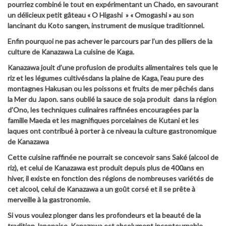
pourriez combiné le tout en expérimentant un Chado, en savourant
un délicieux petit gâteau « O Higashi » « Omogashi » au son
lancinant du Koto sangen, instrument de musique traditionnel.
Enfin pourquoi ne pas achever le parcours par l’un des piliers de la
culture de Kanazawa La cuisine de Kaga.
Kanazawa jouit d’une profusion de produits alimentaires tels que le
riz et les légumes cultivésdans la plaine de Kaga, l’eau pure des
montagnes Hakusan ou les poissons et fruits de mer pêchés dans
la Mer du Japon. sans oublié la sauce de soja produit dans la région
d’Ono, les techniques culinaires raffinées encouragées par la
famille Maeda et les magnifiques porcelaines de Kutani et les
laques ont contribué à porter à ce niveau la culture gastronomique
de Kanazawa
Cette cuisine raffinée ne pourrait se concevoir sans Saké (alcool de
riz), et celui de Kanazawa est produit depuis plus de 400ans en
hiver, il existe en fonction des régions de nombreuses variétés de
cet alcool, celui de Kanazawa a un goût corsé et il se prête à
merveille à la gastronomie.
Si vous voulez plonger dans les profondeurs et la beauté de la
tradition Japonaise, Kanazawa est absolument incontournable.