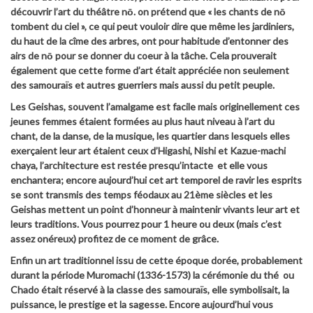
découvrir l’art du théâtre nō. on prétend que « les chants de nō
tombent du ciel », ce qui peut vouloir dire que même les jardiniers,
du haut de la cîme des arbres, ont pour habitude d’entonner des
airs de nō pour se donner du coeur à la tâche. Cela prouverait
également que cette forme d’art était appréciée non seulement
des samouraïs et autres guerriers mais aussi du petit peuple.
Les Geishas, souvent l’amalgame est facile mais originellement ces
jeunes femmes étaient formées au plus haut niveau à l’art du
chant, de la danse, de la musique, les quartier dans lesquels elles
exerçaient leur art étaient ceux d’Higashi, Nishi et Kazue-machi
chaya, l’architecture est restée presqu’intacte et elle vous
enchantera; encore aujourd’hui cet art temporel de ravir les esprits
se sont transmis des temps féodaux au 21ème siècles et les
Geishas mettent un point d’honneur à maintenir vivants leur art et
leurs traditions. Vous pourrez pour 1 heure ou deux (mais c’est
assez onéreux) profitez de ce moment de grâce.
Enfin un art traditionnel issu de cette époque dorée, probablement
durant la période Muromachi (1336-1573) la cérémonie du thé ou
Chado était réservé à la classe des samouraïs, elle symbolisait, la
puissance, le prestige et la sagesse. Encore aujourd’hui vous