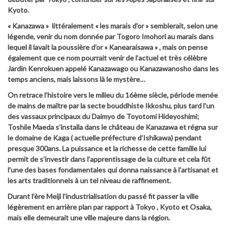
Kyoto.
« Kanazawa » littéralement « les marais d’or » semblerait, selon une
légende, venir du nom donnée par Togoro Imohori au marais dans
lequel il lavait la poussière d’or « Kanearaisawa » , mais on pense
également que ce nom pourrait venir de l’actuel et très célèbre
Jardin Kenrokuen appelé Kanazawago ou Kanazawanosho dans les
temps anciens, mais laissons là le mystère…
On retrace l’histoire vers le milieu du 16ème siècle, période menée
de mains de maître par la secte bouddhiste Ikkoshu, plus tard l’un
des vassaux principaux du Daimyo de Toyotomi Hideyoshimi;
Toshiie Maeda s’installa dans le château de Kanazawa et régna sur
le domaine de Kaga ( actuelle préfecture d’Ishikawa) pendant
presque 300ans. La puissance et la richesse de cette famille lui
permit de s’investir dans l’apprentissage de la culture et cela fût
l’une des bases fondamentales qui donna naissance à l’artisanat et
les arts traditionnels à un tel niveau de raffinement.
Durant l’ère Meiji l’industrialisation du passé fit passer la ville
légèrement en arrière plan par rapport à Tokyo , Kyoto et Osaka,
mais elle demeurait une ville majeure dans la région.