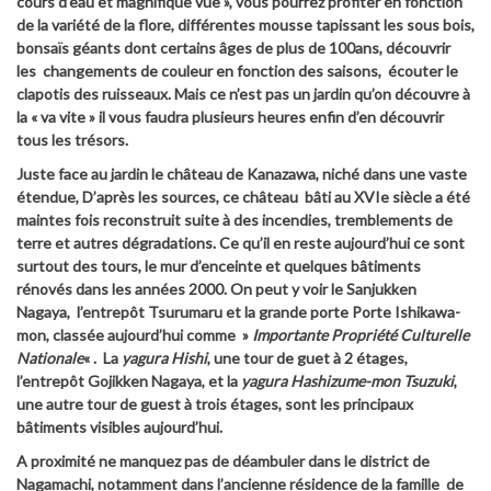
cours d’eau et magnifique vue », vous pourrez profiter en fonction
de la variété de la flore, différentes mousse tapissant les sous bois,
bonsaïs géants dont certains âges de plus de 100ans, découvrir
les changements de couleur en fonction des saisons, écouter le
clapotis des ruisseaux. Mais ce n’est pas un jardin qu’on découvre à
la « va vite » il vous faudra plusieurs heures enfin d’en découvrir
tous les trésors.
Juste face au jardin le château de Kanazawa, niché dans une vaste
étendue, D’après les sources, ce château bâti au XVIe siècle a été
maintes fois reconstruit suite à des incendies, tremblements de
terre et autres dégradations. Ce qu’il en reste aujourd’hui ce sont
surtout des tours, le mur d’enceinte et quelques bâtiments
rénovés dans les années 2000. On peut y voir le
Sanjukken
Nagaya
, l’entrepôt
Tsurumaru
et la grande porte Porte
Ishikawa-
mon
, classée aujourd’hui comme »
Importante Propriété Culturelle
Nationale
« . La
yagura Hishi
, une tour de guet à 2 étages,
l’entrepôt
Gojikken Nagaya
, et la
yagura Hashizume-mon Tsuzuki
,
une autre tour de guest à trois étages, sont les principaux
bâtiments visibles aujourd’hui.
A proximité ne manquez pas de déambuler dans le district de
Nagamachi, notamment dans l’ancienne résidence de la famille de