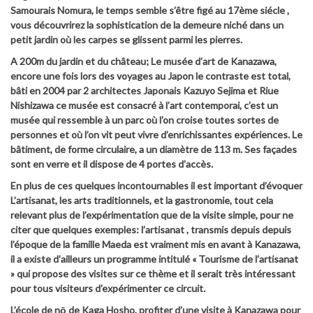
Samourais Nomura, le temps semble s’être figé au 17ème siécle ,
vous découvrirez la sophistication de la demeure niché dans un
petit jardin où les carpes se glissent parmi les pierres.
A 200m du jardin et du château; Le musée d’art de Kanazawa,
encore une fois lors des voyages au Japon le contraste est total,
bâti en 2004 par 2 architectes Japonais Kazuyo Sejima et Riue
Nishizawa ce musée est consacré à l’art contemporai, c’est un
musée qui ressemble à un parc où l’on croise toutes sortes de
personnes et où l’on vit peut vivre d’enrichissantes expériences. Le
bâtiment, de forme circulaire, a un diamètre de 113 m. Ses façades
sont en verre et il dispose de 4 portes d’accès.
En plus de ces quelques incontournables il est important d’évoquer
L’artisanat, les arts traditionnels, et la gastronomie, tout cela
relevant plus de l’expérimentation que de la visite simple, pour ne
citer que quelques exemples: l’artisanat , transmis depuis depuis
l’époque de la famille Maeda est vraiment mis en avant à Kanazawa,
il a existe d’ailleurs un programme intitulé « Tourisme de l’artisanat
» qui propose des visites sur ce thème et il serait très intéressant
pour tous visiteurs d’expérimenter ce circuit.
L’école de nō de Kaga Hosho, profiter d’une visite à Kanazawa pour