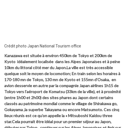
Crédit photo Japan National Tourism office
Kanazawa est située à environ 450km de Tokyo et 200km de
Kyoto idéalement localisée dans les Alpes Japonaises et à peine
10km du littoral côté mer du Japon.La ville est très accessible
quelque soit le moyen de locomotion; En train selon les horaires à
170-180 mn de Tokyo, 130 mn de Kyoto et 155mn d’Osaka, en
avion desservie en autre par la compagnie Japan airlines 1h15 de
Tokyo vers l’aéroport de Komatsu (33km de la ville), et à proximité
(entre 1h00 et 2h00) des sites phares au Japon dont certains
classés au patrimoine mondial comme le village de Shirakawa go,
Gokayama ,la superbe Takayama ou encore Matsumoto. Ces cinq
lieux réunis est ce qu’on appelle la « Mitsuboshi Kaidou three
star.Cela pourrait être idéal pour un premier séjour au Japon,
débuter par Tokyo , continuer sur les Alpes Japonaises et finir sur