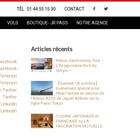
TÉL :
01 44 55 15 30
CONTACT
VOLS
BOUTIQUE- JR PASS
NOTRE AGENCE
Articles récents
Rebun Gastronomy Tour –
L’île japonaise hors du
Facebook
temps –
Pinterest
【Samedi 18 octobre】
Evènement spécial pour
fêter l’entrée en service de
Twitter
l’Airbus A350 de Japan Airlines sur la
ligne Paris/Tokyo
Linkedin
CUISINE JAPONAISE et
FRANCAISE ou LA
FASCINATION MUTUELLE