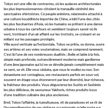
Tokyo est une ville de contrastes, où les audaces architecturales
les plus impressionnantes côtoient la tranquille sérénité des
sanctuaires shintoïstes. Ce peuple animiste, néanmoins attaché à
une culture bouddhiste importée de Chine, a bâti l’une des cités
les plus fascinantes d’Asie, où les humains se prêtent à une danse
urbaine à tous les carrefours et semblent toujours savoir où ils
vont, trottinant d’un air affairé sur les trottoirs, se croisant et se
mêlant sur les passages protégés.
Ville aussi verticale qu’horizontale, Tokyo se prête, se donne, ouvre
ses artères et ses voies souterraines, mais se comprend rarement.
C’est là l’une de ses nombreuses dualités ; Belle et laide à la fois,
simple mais profonde, outrancièrement moderne mais gardienne
d’une âme japonaise qui ici ne se dévoile jamais complètement mais
se sent, se vit. Elle vous séduira, que vous le vouliez ou non. Son
dynamisme est contagieux, ses restaurants parfois en sous-sol,
souvent en étage vous étonneront par leur diversité, leur richesse,
la fraîcheur des produits. Vous dégusterez les Sushis et Sashimis
les plus délicieux, de savoureux Yakitoris, riches produits issus
d’une tradition culinaire des plus anciennes.
Bref, Tokyo l’affairée, la tumultueuse, vit de paradoxes et se rit de
l’incompréhension de ses visiteurs occasionnels qu’elle porte sur