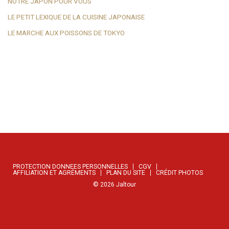
NOTRE JAPON POUR VOUS
LE PETIT LEXIQUE DE LA CUISINE JAPONAISE
LE MARCHE AUX POISSONS DE TOKYO
PROTECTION DONNEES PERSONNELLES
CGV
AFFILIATION ET AGRÉMENTS
PLAN DU SITE
CRÉDIT PHOTOS
©
2026
Jaltour