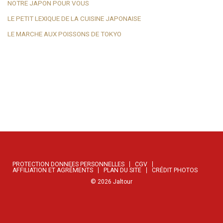
NOTRE JAPON POUR VOUS
LE PETIT LEXIQUE DE LA CUISINE JAPONAISE
LE MARCHE AUX POISSONS DE TOKYO
PROTECTION DONNEES PERSONNELLES
CGV
AFFILIATION ET AGRÉMENTS
PLAN DU SITE
CRÉDIT PHOTOS
©
2026
Jaltour