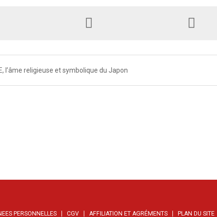
E, l’âme religieuse et symbolique du Japon
NEES PERSONNELLES
CGV
AFFILIATION ET AGRÉMENTS
PLAN DU SITE