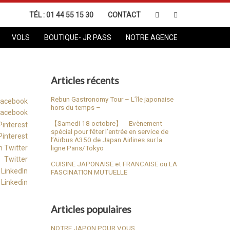
TÉL :
01 44 55 15 30
CONTACT
VOLS
BOUTIQUE- JR PASS
NOTRE AGENCE
Articles récents
Rebun Gastronomy Tour – L’île japonaise
hors du temps –
Facebook
【Samedi 18 octobre】 Evènement
spécial pour fêter l’entrée en service de
Pinterest
l’Airbus A350 de Japan Airlines sur la
ligne Paris/Tokyo
Twitter
CUISINE JAPONAISE et FRANCAISE ou LA
FASCINATION MUTUELLE
Linkedin
Articles populaires
NOTRE JAPON POUR VOUS