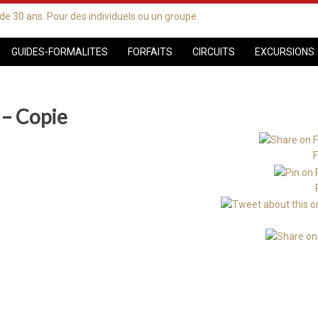
GUIDES-FORMALITES
FORFAITS
CIRCUITS
EXCURSIONS
 – Copie