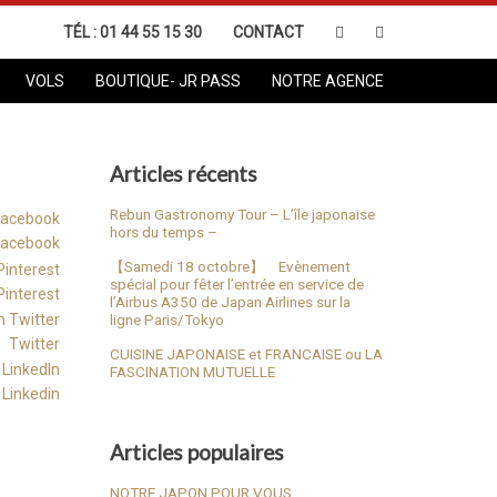
TÉL :
01 44 55 15 30
CONTACT
VOLS
BOUTIQUE- JR PASS
NOTRE AGENCE
Articles récents
Rebun Gastronomy Tour – L’île japonaise
hors du temps –
Facebook
【Samedi 18 octobre】 Evènement
spécial pour fêter l’entrée en service de
Pinterest
l’Airbus A350 de Japan Airlines sur la
ligne Paris/Tokyo
Twitter
CUISINE JAPONAISE et FRANCAISE ou LA
FASCINATION MUTUELLE
Linkedin
Articles populaires
NOTRE JAPON POUR VOUS