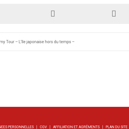
y Tour – L’île japonaise hors du temps –
NEES PERSONNELLES
CGV
AFFILIATION ET AGRÉMENTS
PLAN DU SITE