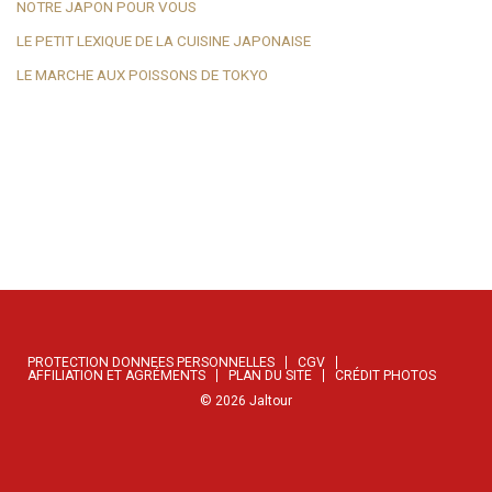
NOTRE JAPON POUR VOUS
LE PETIT LEXIQUE DE LA CUISINE JAPONAISE
LE MARCHE AUX POISSONS DE TOKYO
PROTECTION DONNEES PERSONNELLES
CGV
AFFILIATION ET AGRÉMENTS
PLAN DU SITE
CRÉDIT PHOTOS
©
2026
Jaltour